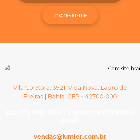
Inscrever-me
Vila Coletora, 3921, Vida Nova. Lauro de
Freitas | Bahia. CEP - 42700-000
Sac: (71) 4113-1764 | Comercial: (71) 99315-
0044
vendas@lumier.com.br