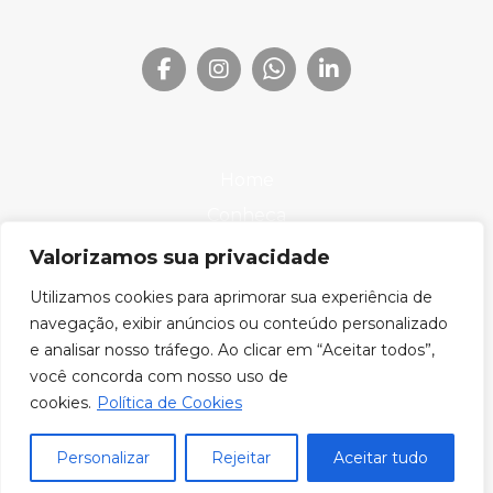
Home
Conheça
Produtos
Valorizamos sua privacidade
Onde Encontrar
Utilizamos cookies para aprimorar sua experiência de
Downloads
navegação, exibir anúncios ou conteúdo personalizado
e analisar nosso tráfego. Ao clicar em “Aceitar todos”,
Blog
você concorda com nosso uso de
cookies.
Política de Cookies
Lumier © 2026. Todos os direitos reservados.
Personalizar
Rejeitar
Aceitar tudo
CNPJ: 10.317.038/0001-46