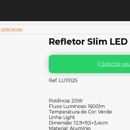
D 20W Verde
Refletor Slim LE
Solicite s
Ref. LU11025
Potência: 20W
Fluxo Luminoso: 1600lm
Temperatura de Cor: Verde
Linha: Light
Dimensão: 12,9×9,5×3,4cm
Material: Alumínio