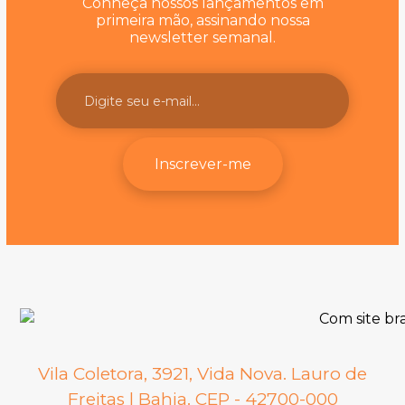
Conheça nossos lançamentos em
primeira mão, assinando nossa
newsletter semanal.
Inscrever-me
Vila Coletora, 3921, Vida Nova. Lauro de
Freitas | Bahia. CEP - 42700-000