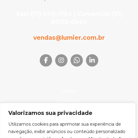
Sac: (71) 4113-1764 | Comercial: (71)
99315-0044
vendas@lumier.com.br
Home
Conheça
Produtos
Valorizamos sua privacidade
Onde Encontrar
Utilizamos cookies para aprimorar sua experiência de
Downloads
navegação, exibir anúncios ou conteúdo personalizado