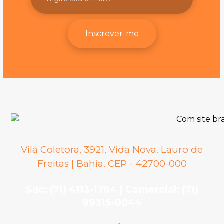
Inscrever-me
Vila Coletora, 3921, Vida Nova. Lauro de
Freitas | Bahia. CEP - 42700-000
Sac: (71) 4113-1764 | Comercial: (71)
99315-0044