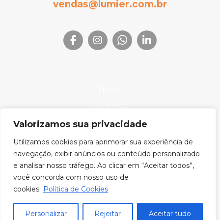
vendas@lumier.com.br
Home
Conheça
Produtos
Valorizamos sua privacidade
Onde Encontrar
Utilizamos cookies para aprimorar sua experiência de
Downloads
navegação, exibir anúncios ou conteúdo personalizado
e analisar nosso tráfego. Ao clicar em “Aceitar todos”,
Blog
você concorda com nosso uso de
cookies.
Política de Cookies
Lumier © 2026. Todos os direitos reservados.
Personalizar
Rejeitar
Aceitar tudo
CNPJ: 10.317.038/0001-46