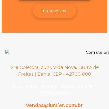
Inscrever-me
Vila Coletora, 3921, Vida Nova. Lauro de
Freitas | Bahia. CEP - 42700-000
Sac: (71) 4113-1764 | Comercial: (71)
99315-0044
vendas@lumier.com.br