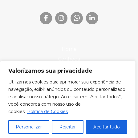
Home
Conheça
Produtos
Valorizamos sua privacidade
Onde Encontrar
Utilizamos cookies para aprimorar sua experiência de
Downloads
navegação, exibir anúncios ou conteúdo personalizado
e analisar nosso tráfego. Ao clicar em “Aceitar todos”,
Blog
você concorda com nosso uso de
cookies.
Política de Cookies
Lumier © 2026. Todos os direitos reservados.
Personalizar
Rejeitar
Aceitar tudo
CNPJ: 10.317.038/0001-46