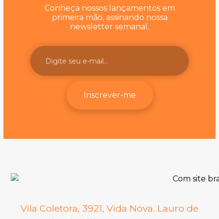
Conheça nossos lançamentos em
primeira mão, assinando nossa
newsletter semanal.
Inscrever-me
Vila Coletora, 3921, Vida Nova. Lauro de