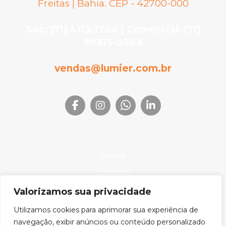
Freitas | Bahia. CEP - 42700-000
Sac: (71) 4113-1764 | Comercial: (71)
99315-0044
vendas@lumier.com.br
Home
Conheça
Produtos
Valorizamos sua privacidade
Onde Encontrar
Utilizamos cookies para aprimorar sua experiência de
Downloads
navegação, exibir anúncios ou conteúdo personalizado