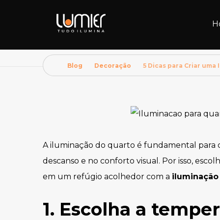
H
Blog
Decoração
5 Dicas para Criar um
A iluminação do quarto é fundamental para c
descanso e no conforto visual. Por isso, escol
em um refúgio acolhedor com a
iluminação
1. Escolha a tempe